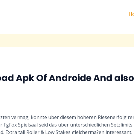
H
ad Apk Of Androide And also 
tzten vermag, konnte uber diesem hoheren Riesenerfolg re
er FgFox Spielsaal seid das uber unterschiedlichen Setzlimits
hd. Extra tall Roller & Low Stakes gleicherma?en interessant