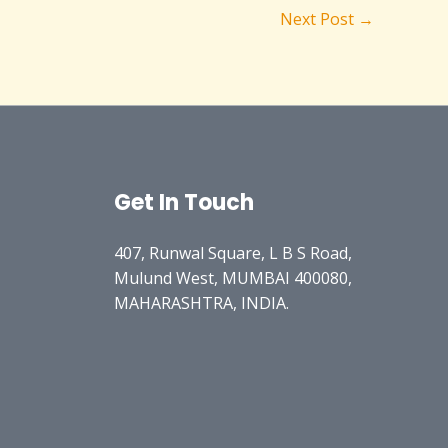
Next Post
→
Get In Touch
407, Runwal Square, L B S Road,
Mulund West, MUMBAI 400080,
MAHARASHTRA, INDIA.