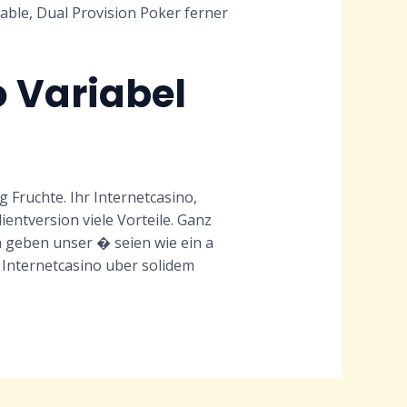
ble, Dual Provision Poker ferner
o Variabel
Fruchte. Ihr Internetcasino,
entversion viele Vorteile. Ganz
n geben unser � seien wie ein a
 Internetcasino uber solidem