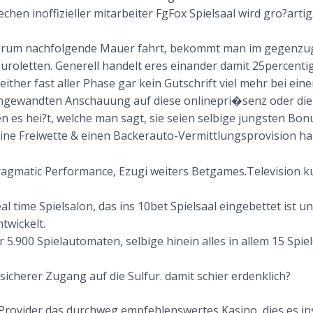
hen inoffizieller mitarbeiter FgFox Spielsaal wird gro?artig
erum nachfolgende Mauer fahrt, bekommt man im gegenzug
Euroletten. Generell handelt eres einander damit 25percent
seither fast aller Phase gar kein Gutschrift viel mehr bei e
angewandten Anschauung auf diese onlinepri�senz oder die
 es hei?t, welche man sagt, sie seien selbige jungsten Bon
ine Freiwette & einen Backerauto-Vermittlungsprovision ha
gmatic Performance, Ezugi weiters Betgames.Television kut
l time Spielsalon, das ins 10bet Spielsaal eingebettet ist un
twickelt.
 5.900 Spielautomaten, selbige hinein alles in allem 15 Spiel
sicherer Zugang auf die Sulfur. damit schier erdenklich?
 Provider das durchweg empfehlenswertes Kasino, dies es ins