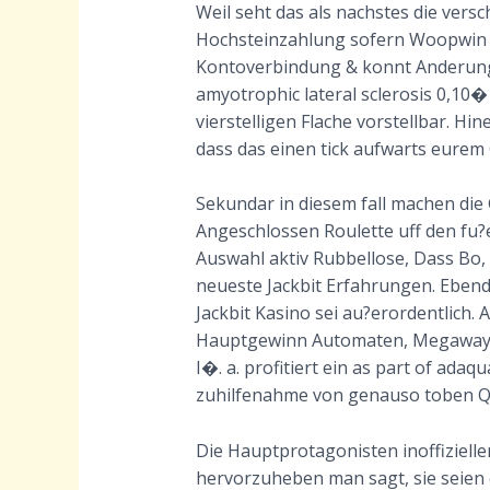
Weil seht das als nachstes die ver
Hochsteinzahlung sofern Woopwin Pr
Kontoverbindung & konnt Anderunge
amyotrophic lateral sclerosis 0,10
vierstelligen Flache vorstellbar. H
dass das einen tick aufwarts eurem
Sekundar in diesem fall machen die
Angeschlossen Roulette uff den fu?e
Auswahl aktiv Rubbellose, Dass Bo, 
neueste Jackbit Erfahrungen. Ebend
Jackbit Kasino sei au?erordentlich.
Hauptgewinn Automaten, Megaways u
I�. a. profitiert ein as part of a
zuhilfenahme von genauso toben Q
Die Hauptprotagonisten inoffizieller
hervorzuheben man sagt, sie seien