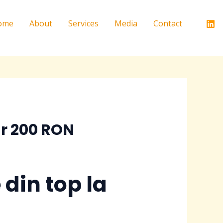
ome
About
Services
Media
Contact
ur 200 RON
din top la