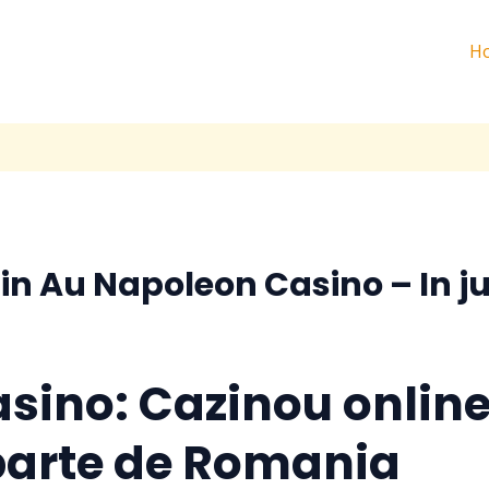
H
n Au Napoleon Casino – In j
ino: Cazinou online 
eparte de Romania