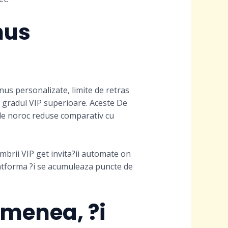
nus
nus personalizate, limite de retras
u gradul VIP superioare. Aceste De
 de noroc reduse comparativ cu
mbrii VIP get invita?ii automate on
atforma ?i se acumuleaza puncte de
emenea, ?i