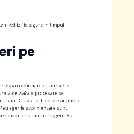
am Achizi?ie sigure in timpul
eri pe
de dupa confirmarea tranzac?iei.
urata de via?a a procesare se
ucratoare. Cardurile bancare ar putea
. Retragerile suplimentare sunt
ie inainte de prima retragere. Va