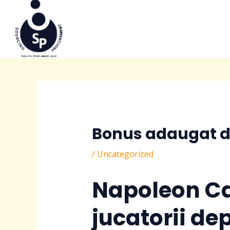
to
navigation
content
Bonus adaugat di
/
Uncategorized
Napoleon Cas
jucatorii d