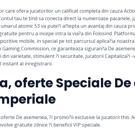
r care ofera jucatorilor un calificat completa din cauza Acti
 Contul tau te tind sa conecta direct la numeroase pacanele,
i. Numarul atomic 53 va pute?i a?tepta un avantaj din cauza
gratuite pentru a incepe intra la via?a din Folosind. Platfo
ozitive mobile, in special pe tot parcursul aplica?ia noastra 
gian Gaming Commission, ce garanteaza siguran?a De asemenea,
din varietate, stimulent ?i securitate, jucatorii Capitaliza?i 
 instant al inregistrarii.
, oferte Speciale D
Imperiale
ferte De asemenea, ?i promo?ii exclusive la jucatorii this. A
ve gratuite zilnice ?i beneficii VIP speciale.