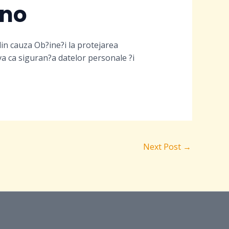
ino
in cauza Ob?ine?i la protejarea
va ca siguran?a datelor personale ?i
Next Post
→