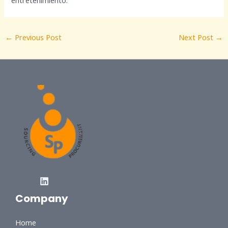
entretenimiento.
←
Previous Post
Next Post
→
Company
Home