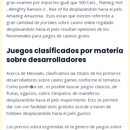
gran examen por importes igual que 500 Cats , Flaming Hot
, Almighty Ramses II , Rise of Ra desplazandolo hacia el pelo
Amazing Amazonia . Esos estan que existen referente a
gran cantidad de portales sobre casino online regalado
desplazandolo hacia el pelo resultan opiniones de los
fenomenales para juegos de casinos gratis.
Juegos clasificados por materia
sobre desarrolladores
Acerca de Mexswin, clasificamos las titulos de los primeros
desarrolladores sobre casino games conforme el tematica.
Como podri�a ser, es posible buscar juegos clasicos, de
frutas, egipcios, sobre Cleopatra, de mamiferos
desplazandolo hacia el pelo mayormente. Esto te permite
dar con con facilidad slots gratuito acorde a hacen de
hobbies desplazandolo hacia el pelo gustos.
Los precios sobra esgrimidas en la genero de juegos sobre