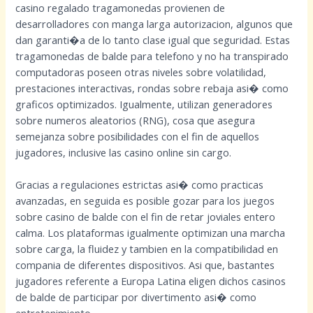
casino regalado tragamonedas provienen de
desarrolladores con manga larga autorizacion, algunos que
dan garanti�a de lo tanto clase igual que seguridad. Estas
tragamonedas de balde para telefono y no ha transpirado
computadoras poseen otras niveles sobre volatilidad,
prestaciones interactivas, rondas sobre rebaja asi� como
graficos optimizados. Igualmente, utilizan generadores
sobre numeros aleatorios (RNG), cosa que asegura
semejanza sobre posibilidades con el fin de aquellos
jugadores, inclusive las casino online sin cargo.
Gracias a regulaciones estrictas asi� como practicas
avanzadas, en seguida es posible gozar para los juegos
sobre casino de balde con el fin de retar joviales entero
calma. Los plataformas igualmente optimizan una marcha
sobre carga, la fluidez y tambien en la compatibilidad en
compania de diferentes dispositivos. Asi que, bastantes
jugadores referente a Europa Latina eligen dichos casinos
de balde de participar por divertimento asi� como