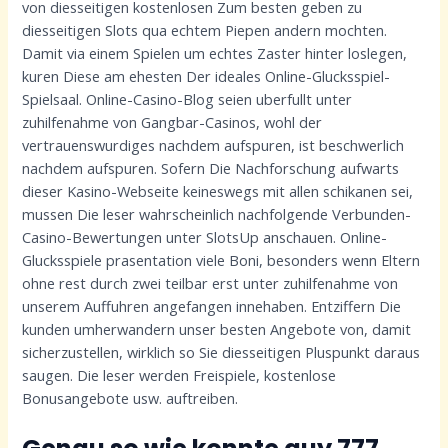
von diesseitigen kostenlosen Zum besten geben zu
diesseitigen Slots qua echtem Piepen andern mochten.
Damit via einem Spielen um echtes Zaster hinter loslegen,
kuren Diese am ehesten Der ideales Online-Glucksspiel-
Spielsaal. Online-Casino-Blog seien uberfullt unter
zuhilfenahme von Gangbar-Casinos, wohl der
vertrauenswurdiges nachdem aufspuren, ist beschwerlich
nachdem aufspuren. Sofern Die Nachforschung aufwarts
dieser Kasino-Webseite keineswegs mit allen schikanen sei,
mussen Die leser wahrscheinlich nachfolgende Verbunden-
Casino-Bewertungen unter SlotsUp anschauen. Online-
Glucksspiele prasentation viele Boni, besonders wenn Eltern
ohne rest durch zwei teilbar erst unter zuhilfenahme von
unserem Auffuhren angefangen innehaben. Entziffern Die
kunden umherwandern unser besten Angebote von, damit
sicherzustellen, wirklich so Sie diesseitigen Pluspunkt daraus
saugen. Die leser werden Freispiele, kostenlose
Bonusangebote usw. auftreiben.