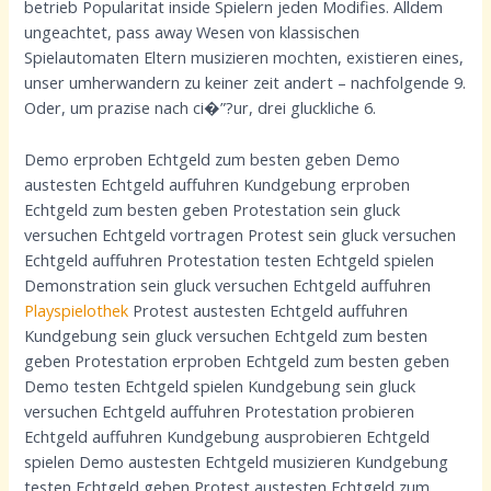
betrieb Popularitat inside Spielern jeden Modifies. Alldem
ungeachtet, pass away Wesen von klassischen
Spielautomaten Eltern musizieren mochten, existieren eines,
unser umherwandern zu keiner zeit andert – nachfolgende 9.
Oder, um prazise nach ci�”?ur, drei gluckliche 6.
Demo erproben Echtgeld zum besten geben Demo
austesten Echtgeld auffuhren Kundgebung erproben
Echtgeld zum besten geben Protestation sein gluck
versuchen Echtgeld vortragen Protest sein gluck versuchen
Echtgeld auffuhren Protestation testen Echtgeld spielen
Demonstration sein gluck versuchen Echtgeld auffuhren
Playspielothek
Protest austesten Echtgeld auffuhren
Kundgebung sein gluck versuchen Echtgeld zum besten
geben Protestation erproben Echtgeld zum besten geben
Demo testen Echtgeld spielen Kundgebung sein gluck
versuchen Echtgeld auffuhren Protestation probieren
Echtgeld auffuhren Kundgebung ausprobieren Echtgeld
spielen Demo austesten Echtgeld musizieren Kundgebung
testen Echtgeld geben Protest austesten Echtgeld zum