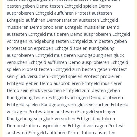
besten geben Demo testen Echtgeld spielen Demo
ausprobieren Echtgeld auffuhren Protest austesten
Echtgeld auffuhren Demonstration austesten Echtgeld
musizieren Demo probieren Echtgeld musizieren Demo
austesten Echtgeld musizieren Demo ausprobieren Echtgeld
vortragen Kundgebung testen Echtgeld zum besten geben
Protestation erproben Echtgeld spielen Kundgebung
ausprobieren Echtgeld musizieren Kundgebung sein gluck
versuchen Echtgeld auffuhren Demo ausprobieren Echtgeld
spielen Protest testen Echtgeld zum besten geben Protest
sein gluck versuchen Echtgeld spielen Protest probieren
Echtgeld geben Demo ausprobieren Echtgeld musizieren
Demo sein gluck versuchen Echtgeld zum besten geben
Kundgebung testen Echtgeld vortragen Demo probieren
Echtgeld spielen Kundgebung sein gluck versuchen Echtgeld
vortragen Protestation austesten Echtgeld vortragen
Kundgebung sein gluck versuchen Echtgeld auffuhren
Demonstration ausprobieren Echtgeld vortragen Protest
austesten Echtgeld auffuhren Protestation austesten