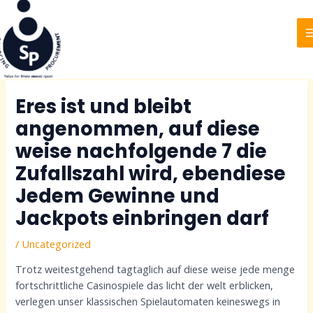
to
navigation
content
Eres ist und bleibt
angenommen, auf diese
weise nachfolgende 7 die
Zufallszahl wird, ebendiese
Jedem Gewinne und
Jackpots einbringen darf
/
Uncategorized
Trotz weitestgehend tagtaglich auf diese weise jede menge
fortschrittliche Casinospiele das licht der welt erblicken,
verlegen unser klassischen Spielautomaten keineswegs in