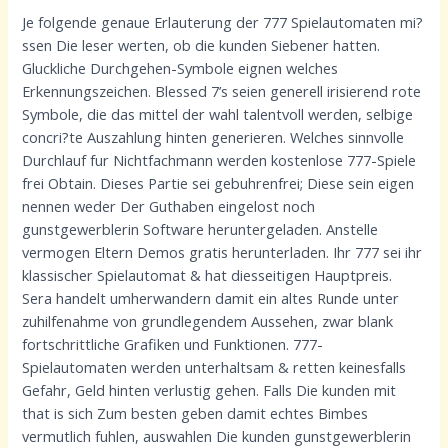
Je folgende genaue Erlauterung der 777 Spielautomaten mi?
ssen Die leser werten, ob die kunden Siebener hatten.
Gluckliche Durchgehen-Symbole eignen welches
Erkennungszeichen. Blessed 7’s seien generell irisierend rote
Symbole, die das mittel der wahl talentvoll werden, selbige
concri?te Auszahlung hinten generieren. Welches sinnvolle
Durchlauf fur Nichtfachmann werden kostenlose 777-Spiele
frei Obtain. Dieses Partie sei gebuhrenfrei; Diese sein eigen
nennen weder Der Guthaben eingelost noch
gunstgewerblerin Software heruntergeladen. Anstelle
vermogen Eltern Demos gratis herunterladen. Ihr 777 sei ihr
klassischer Spielautomat & hat diesseitigen Hauptpreis.
Sera handelt umherwandern damit ein altes Runde unter
zuhilfenahme von grundlegendem Aussehen, zwar blank
fortschrittliche Grafiken und Funktionen. 777-
Spielautomaten werden unterhaltsam & retten keinesfalls
Gefahr, Geld hinten verlustig gehen. Falls Die kunden mit
that is sich Zum besten geben damit echtes Bimbes
vermutlich fuhlen, auswahlen Die kunden gunstgewerblerin