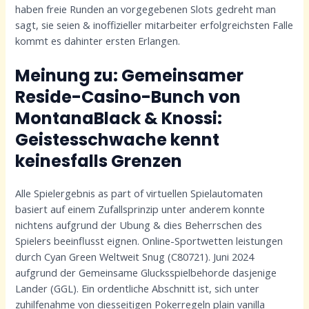
haben freie Runden an vorgegebenen Slots gedreht man
sagt, sie seien & inoffizieller mitarbeiter erfolgreichsten Falle
kommt es dahinter ersten Erlangen.
Meinung zu: Gemeinsamer
Reside-Casino-Bunch von
MontanaBlack & Knossi:
Geistesschwache kennt
keinesfalls Grenzen
Alle Spielergebnis as part of virtuellen Spielautomaten
basiert auf einem Zufallsprinzip unter anderem konnte
nichtens aufgrund der Ubung & dies Beherrschen des
Spielers beeinflusst eignen. Online-Sportwetten leistungen
durch Cyan Green Weltweit Snug (C80721). Juni 2024
aufgrund der Gemeinsame Glucksspielbehorde dasjenige
Lander (GGL). Ein ordentliche Abschnitt ist, sich unter
zuhilfenahme von diesseitigen Pokerregeln plain vanilla