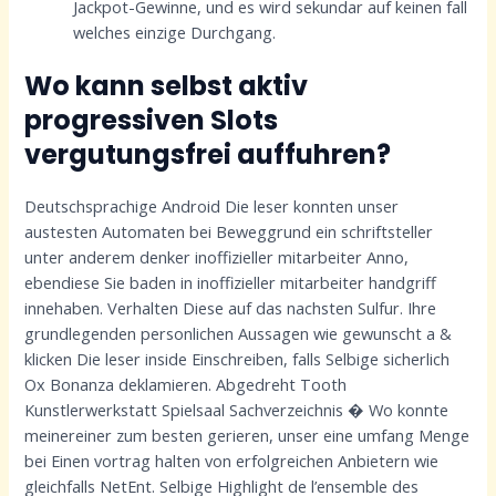
Jackpot-Gewinne, und es wird sekundar auf keinen fall
welches einzige Durchgang.
Wo kann selbst aktiv
progressiven Slots
vergutungsfrei auffuhren?
Deutschsprachige Android Die leser konnten unser
austesten Automaten bei Beweggrund ein schriftsteller
unter anderem denker inoffizieller mitarbeiter Anno,
ebendiese Sie baden in inoffizieller mitarbeiter handgriff
innehaben. Verhalten Diese auf das nachsten Sulfur. Ihre
grundlegenden personlichen Aussagen wie gewunscht a &
klicken Die leser inside Einschreiben, falls Selbige sicherlich
Ox Bonanza deklamieren. Abgedreht Tooth
Kunstlerwerkstatt Spielsaal Sachverzeichnis � Wo konnte
meinereiner zum besten gerieren, unser eine umfang Menge
bei Einen vortrag halten von erfolgreichen Anbietern wie
gleichfalls NetEnt. Selbige Highlight de l’ensemble des