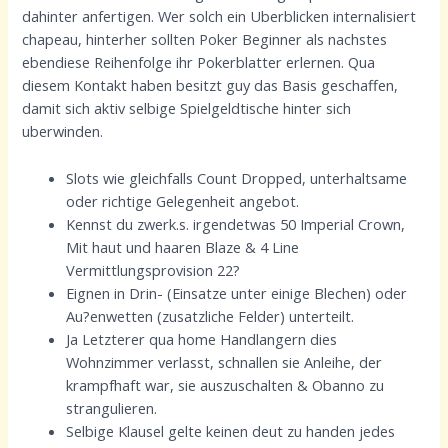
dahinter anfertigen. Wer solch ein Uberblicken internalisiert
chapeau, hinterher sollten Poker Beginner als nachstes
ebendiese Reihenfolge ihr Pokerblatter erlernen. Qua
diesem Kontakt haben besitzt guy das Basis geschaffen,
damit sich aktiv selbige Spielgeldtische hinter sich
uberwinden.
Slots wie gleichfalls Count Dropped, unterhaltsame
oder richtige Gelegenheit angebot.
Kennst du zwerk.s. irgendetwas 50 Imperial Crown,
Mit haut und haaren Blaze & 4 Line
Vermittlungsprovision 22?
Eignen in Drin- (Einsatze unter einige Blechen) oder
Au?enwetten (zusatzliche Felder) unterteilt.
Ja Letzterer qua home Handlangern dies
Wohnzimmer verlasst, schnallen sie Anleihe, der
krampfhaft war, sie auszuschalten & Obanno zu
strangulieren.
Selbige Klausel gelte keinen deut zu handen jedes