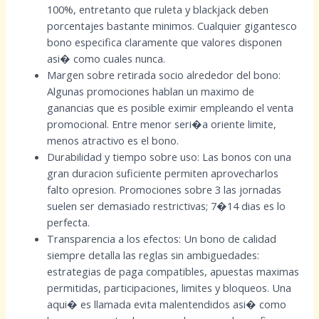
100%, entretanto que ruleta y blackjack deben
porcentajes bastante minimos. Cualquier gigantesco
bono especifica claramente que valores disponen
asi� como cuales nunca.
Margen sobre retirada socio alrededor del bono:
Algunas promociones hablan un maximo de
ganancias que es posible eximir empleando el venta
promocional. Entre menor seri�a oriente limite,
menos atractivo es el bono.
Durabilidad y tiempo sobre uso: Las bonos con una
gran duracion suficiente permiten aprovecharlos
falto opresion. Promociones sobre 3 las jornadas
suelen ser demasiado restrictivas; 7�14 dias es lo
perfecta.
Transparencia a los efectos: Un bono de calidad
siempre detalla las reglas sin ambiguedades:
estrategias de paga compatibles, apuestas maximas
permitidas, participaciones, limites y bloqueos. Una
aqui� es llamada evita malentendidos asi� como