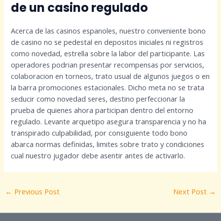
de un casino regulado
Acerca de las casinos espanoles, nuestro conveniente bono
de casino no se pedestal en depositos iniciales ni registros
como novedad, estrella sobre la labor del participante. Las
operadores podrian presentar recompensas por servicios,
colaboracion en torneos, trato usual de algunos juegos o en
la barra promociones estacionales. Dicho meta no se trata
seducir como novedad seres, destino perfeccionar la
prueba de quienes ahora participan dentro del entorno
regulado. Levante arquetipo asegura transparencia y no ha
transpirado culpabilidad, por consiguiente todo bono
abarca normas definidas, limites sobre trato y condiciones
cual nuestro jugador debe asentir antes de activarlo.
←
Previous Post
Next Post
→