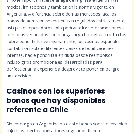
si no le importa hacerse amiga de la grasa entiendan las
modos, limitaciones y tambien en la norma vigente en
Argentina. A diferencia sobre demas mercados, aca los
bonos de admision se encuentran regulados estrictamente,
asi que los operadores solo podran ofrecer promociones a
personas verificados con manga larga bicicletas treinta dias
sobre edad. Inclusive mismamente, los casinos espanoles
contabilizan sobre diferentes clases de bonificaciones
internas, nadie pondri�a en duda desde reembolsos
incluso giros promocionales, desarrolladas para
perfeccionar la experiencia desprovisto poner en peligro
una decision.
Casinos con los superiores
bonos que hay disponibles
referente a Chile
Sin embargo en Argentina no existe bonos sobre bienvenida
ti�picos, ciertos operadores regulados tienen