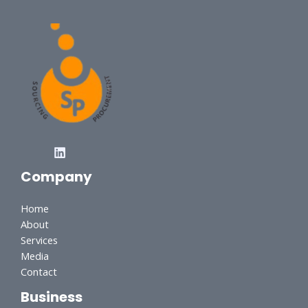
Company
Home
About
Services
Media
Contact
Business