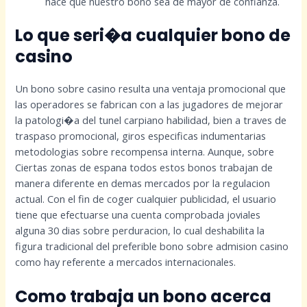
hace que nuestro bono sea de mayor de confianza.
Lo que seri�a cualquier bono de
casino
Un bono sobre casino resulta una ventaja promocional que
las operadores se fabrican con a las jugadores de mejorar
la patologi�a del tunel carpiano habilidad, bien a traves de
traspaso promocional, giros especificas indumentarias
metodologias sobre recompensa interna. Aunque, sobre
Ciertas zonas de espana todos estos bonos trabajan de
manera diferente en demas mercados por la regulacion
actual. Con el fin de coger cualquier publicidad, el usuario
tiene que efectuarse una cuenta comprobada joviales
alguna 30 dias sobre perduracion, lo cual deshabilita la
figura tradicional del preferible bono sobre admision casino
como hay referente a mercados internacionales.
Como trabaja un bono acerca