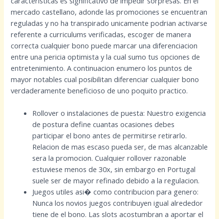
caracteristicas es significativo de impedir sorpresas. En el
mercado castellano, adonde las promociones se encuentran
reguladas y no ha transpirado unicamente podrian activarse
referente a curriculums verificadas, escoger de manera
correcta cualquier bono puede marcar una diferenciacion
entre una pericia optimista y la cual sumo tus opciones de
entretenimiento. A continuacion enumero los puntos de
mayor notables cual posibilitan diferenciar cualquier bono
verdaderamente beneficioso de uno poquito practico.
Rollover o instalaciones de puesta: Nuestro exigencia
de postura define cuantas ocasiones debes
participar el bono antes de permitirse retirarlo.
Relacion de mas escaso pueda ser, de mas alcanzable
sera la promocion. Cualquier rollover razonable
estuviese menos de 30x, sin embargo en Portugal
suele ser de mayor refinado debido a la regulacion.
Juegos utiles asi� como contribucion para genero:
Nunca los novios juegos contribuyen igual alrededor
tiene de el bono. Las slots acostumbran a aportar el