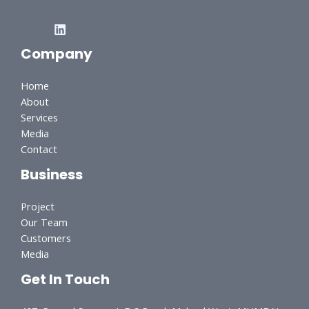
Company
Home
About
Services
Media
Contact
Business
Project
Our Team
Customers
Media
Get In Touch