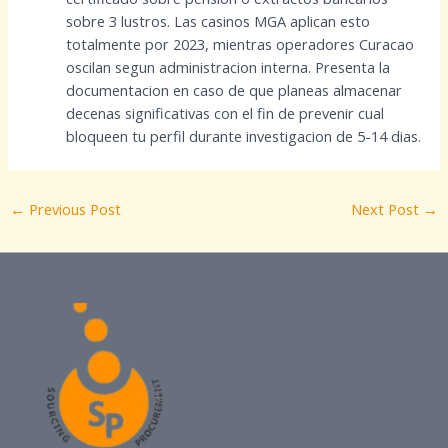
sobre 3 lustros. Las casinos MGA aplican esto
totalmente por 2023, mientras operadores Curacao
oscilan segun administracion interna. Presenta la
documentacion en caso de que planeas almacenar
decenas significativas con el fin de prevenir cual
bloqueen tu perfil durante investigacion de 5-14 dias.
←
Previous Post
Next Post
→