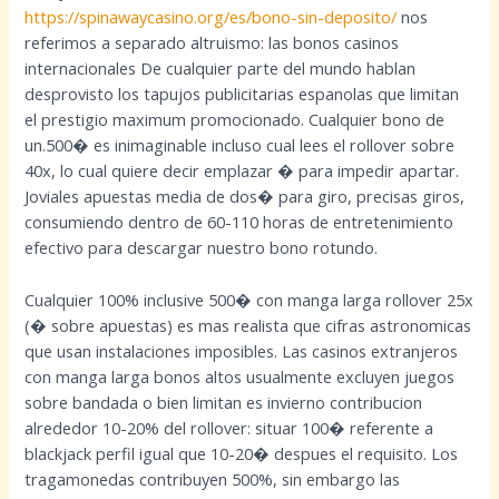
https://spinawaycasino.org/es/bono-sin-deposito/
nos
referimos a separado altruismo: las bonos casinos
internacionales De cualquier parte del mundo hablan
desprovisto los tapujos publicitarias espanolas que limitan
el prestigio maximum promocionado. Cualquier bono de
un.500� es inimaginable incluso cual lees el rollover sobre
40x, lo cual quiere decir emplazar � para impedir apartar.
Joviales apuestas media de dos� para giro, precisas giros,
consumiendo dentro de 60-110 horas de entretenimiento
efectivo para descargar nuestro bono rotundo.
Cualquier 100% inclusive 500� con manga larga rollover 25x
(� sobre apuestas) es mas realista que cifras astronomicas
que usan instalaciones imposibles. Las casinos extranjeros
con manga larga bonos altos usualmente excluyen juegos
sobre bandada o bien limitan es invierno contribucion
alrededor 10-20% del rollover: situar 100� referente a
blackjack perfil igual que 10-20� despues el requisito. Los
tragamonedas contribuyen 500%, sin embargo las