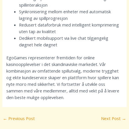
spillinteraksjon
Synkronisering mellom enheter med automatisk
lagring av spillprogresjon
Redusert dataforbruk med intelligent komprimering
uten tap av kvalitet
Dedikert mobilsupport via live chat tilgjengelig
døgnet hele døgnet
EgoGames representerer fremtiden for online
kasinoopplevelser i det skandinaviske markedet. Vår
kombinasjon av omfattende spillutvalg, moderne trygghet
og ekte kundeservice skaper en plattform hvor spillere kan
nyte moro med sikkerhet. Vi fortsetter å utvikle oss
sammen med våre medlemmer, alltid med vekt på å levere
den beste mulige opplevelsen.
←
Previous Post
Next Post
→