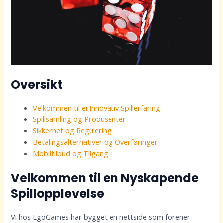
Oversikt
Velkommen til ei Innovativ Spillerfaring
Spillsamling og Produsenter
Sikkerhet og Regulering
Betalingsalternativer og Overføringer
Mobiltilbud og Tilgang
Velkommen til en Nyskapende
Spillopplevelse
Vi hos EgoGames har bygget en nettside som forener