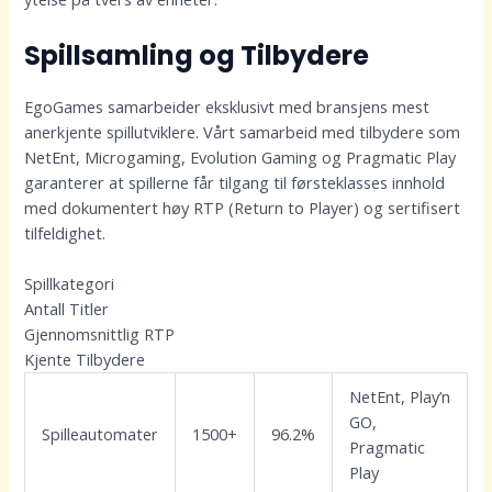
Spillsamling og Tilbydere
EgoGames samarbeider eksklusivt med bransjens mest
anerkjente spillutviklere. Vårt samarbeid med tilbydere som
NetEnt, Microgaming, Evolution Gaming og Pragmatic Play
garanterer at spillerne får tilgang til førsteklasses innhold
med dokumentert høy RTP (Return to Player) og sertifisert
tilfeldighet.
Spillkategori
Antall Titler
Gjennomsnittlig RTP
Kjente Tilbydere
NetEnt, Play’n
GO,
Spilleautomater
1500+
96.2%
Pragmatic
Play