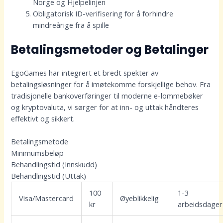
Norge og Hjelpelinjen
Obligatorisk ID-verifisering for å forhindre
mindreårige fra å spille
Betalingsmetoder og Betalinger
EgoGames har integrert et bredt spekter av
betalingsløsninger for å imøtekomme forskjellige behov. Fra
tradisjonelle bankoverføringer til moderne e-lommebøker
og kryptovaluta, vi sørger for at inn- og uttak håndteres
effektivt og sikkert.
Betalingsmetode
Minimumsbeløp
Behandlingstid (Innskudd)
Behandlingstid (Uttak)
100
1-3
Visa/Mastercard
Øyeblikkelig
kr
arbeidsdager