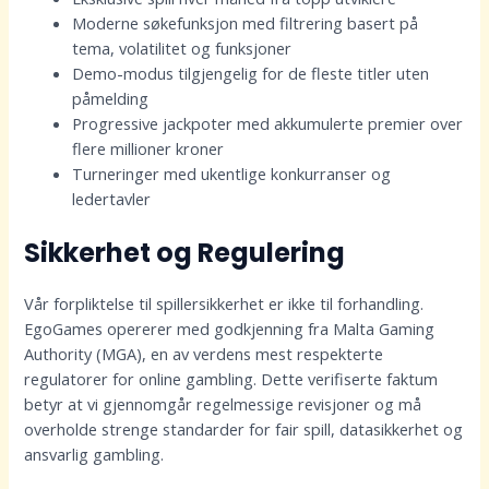
Moderne søkefunksjon med filtrering basert på
tema, volatilitet og funksjoner
Demo-modus tilgjengelig for de fleste titler uten
påmelding
Progressive jackpoter med akkumulerte premier over
flere millioner kroner
Turneringer med ukentlige konkurranser og
ledertavler
Sikkerhet og Regulering
Vår forpliktelse til spillersikkerhet er ikke til forhandling.
EgoGames opererer med godkjenning fra Malta Gaming
Authority (MGA), en av verdens mest respekterte
regulatorer for online gambling. Dette verifiserte faktum
betyr at vi gjennomgår regelmessige revisjoner og må
overholde strenge standarder for fair spill, datasikkerhet og
ansvarlig gambling.