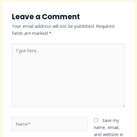
Leave a Comment
Your email address will not be published.
Required
fields are marked
*
Type
here..
Name*
Save my
name, email,
and website in