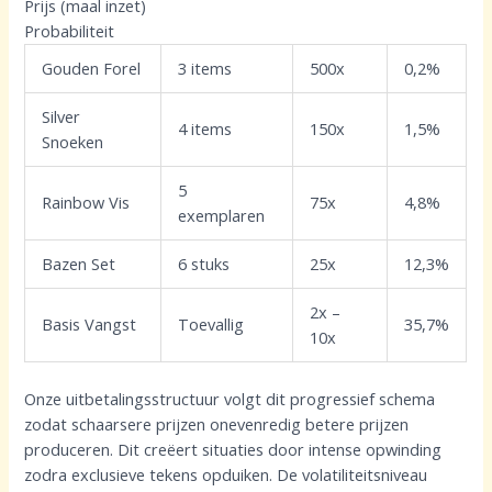
Prijs (maal inzet)
Probabiliteit
Gouden Forel
3 items
500x
0,2%
Silver
4 items
150x
1,5%
Snoeken
5
Rainbow Vis
75x
4,8%
exemplaren
Bazen Set
6 stuks
25x
12,3%
2x –
Basis Vangst
Toevallig
35,7%
10x
Onze uitbetalingsstructuur volgt dit progressief schema
zodat schaarsere prijzen onevenredig betere prijzen
produceren. Dit creëert situaties door intense opwinding
zodra exclusieve tekens opduiken. De volatiliteitsniveau