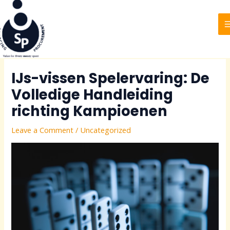
to
navigation
content
IJs-vissen Spelervaring: De
Volledige Handleiding
richting Kampioenen
Leave a Comment
/
Uncategorized