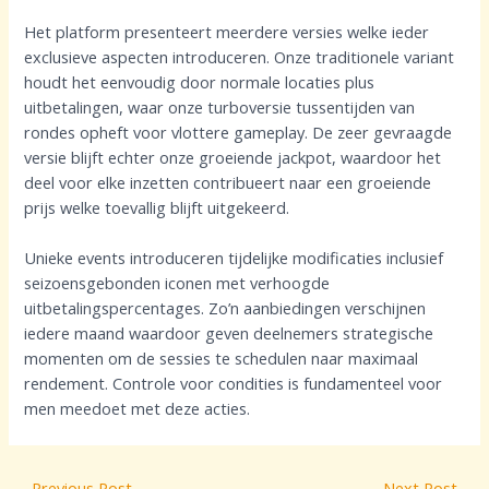
Het platform presenteert meerdere versies welke ieder
exclusieve aspecten introduceren. Onze traditionele variant
houdt het eenvoudig door normale locaties plus
uitbetalingen, waar onze turboversie tussentijden van
rondes opheft voor vlottere gameplay. De zeer gevraagde
versie blijft echter onze groeiende jackpot, waardoor het
deel voor elke inzetten contribueert naar een groeiende
prijs welke toevallig blijft uitgekeerd.
Unieke events introduceren tijdelijke modificaties inclusief
seizoensgebonden iconen met verhoogde
uitbetalingspercentages. Zo’n aanbiedingen verschijnen
iedere maand waardoor geven deelnemers strategische
momenten om de sessies te schedulen naar maximaal
rendement. Controle voor condities is fundamenteel voor
men meedoet met deze acties.
←
Previous Post
Next Post
→