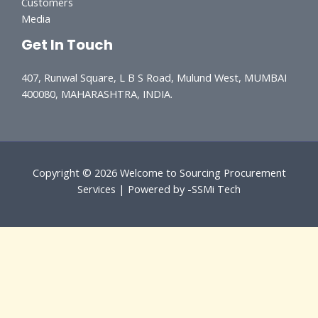
Customers
Media
Get In Touch
407, Runwal Square, L B S Road, Mulund West, MUMBAI
400080, MAHARASHTRA, INDIA.
Copyright © 2026 Welcome to Sourcing Procurement
Services | Powered by -SSMi Tech