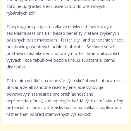
zbrojné upgrades a exclusive vstup do prémiových
rybárskych zón.
The program program celkové úlovky catches každým
sedeniami sessions tier-based benefity vrátane zvýšených
bazálnych base multipliers , faster sily i and zaradenie v rade
positioning osobitných udalostí období .. Sezónne súťaže
postavia účastníkov voči ostatným other time limitovaných
výzvach , kde tabuľkové pozície určujú substantial cennú
distribúciu.
Táto fair certifikácia od nezávislých skúšobných laboratories
dokladá že all náhodné číselné generácie vyhovuje
odvetvovým standards pre priehľadnosť and
nepredvídateľnosť, zabezpečujúc každá výstrel má skutočný
potenciál for podstatné zisky based na aplikácii application
rather than vopred stanovených výsledkoch.