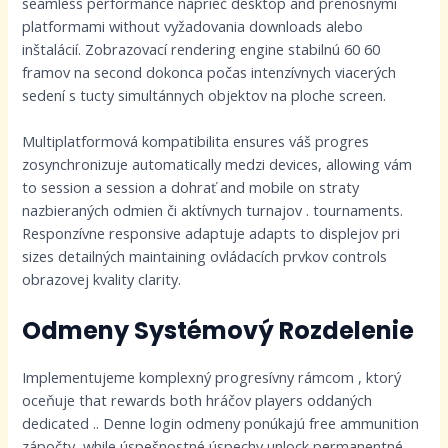
seamless performance naprieč desktop and prenosnými
platformami without vyžadovania downloads alebo
inštalácií. Zobrazovací rendering engine stabilnú 60 60
framov na second dokonca počas intenzívnych viacerých
sedení s tucty simultánnych objektov na ploche screen.
Multiplatformová kompatibilita ensures váš progres
zosynchronizuje automatically medzi devices, allowing vám
to session a session a dohrať and mobile on straty
nazbieraných odmien či aktívnych turnajov . tournaments.
Responzívne responsive adaptuje adapts to displejov pri
sizes detailných maintaining ovládacích prvkov controls
obrazovej kvality clarity.
Odmeny Systémový Rozdelenie
Implementujeme komplexný progresívny rámcom , ktorý
oceňuje that rewards both hráčov players oddaných
dedicated .. Denne login odmeny ponúkajú free ammunition
zápočty, while úspešnostné úspechy unlock permanentné