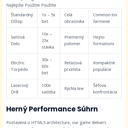
Najlepšie Použitie Použitie
Štandardný
1x – 5x
Celá
Common lov
Oštep
bet
obrazovka
farmenie
10x –
Sieťová
Priemerný
Hejno
25x
Delo
polomer
formations
stávka
30x –
Electric
Reťazová
Kompaktné
60x
Torpédo
prximita
populácie
bet
Laserový
100x
Šéfova
Rýchla line
Drill
sadzba
konfrontácia
Herný Performance Súhrn
Postavená o HTML5 architecture, our game delivers