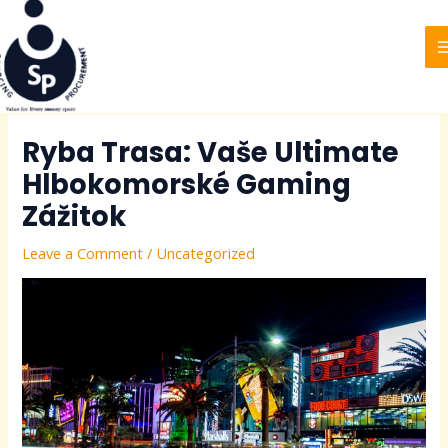
to
navigation
content
Ryba Trasa: Vaše Ultimate
Hlbokomorské Gaming
Zážitok
Leave a Comment
/
Uncategorized