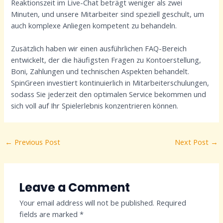
Reaktionszeit im Live-Chat beträgt weniger als zwei
Minuten, und unsere Mitarbeiter sind speziell geschult, um
auch komplexe Anliegen kompetent zu behandeln.
Zusätzlich haben wir einen ausführlichen FAQ-Bereich
entwickelt, der die häufigsten Fragen zu Kontoerstellung,
Boni, Zahlungen und technischen Aspekten behandelt.
SpinGreen investiert kontinuierlich in Mitarbeiterschulungen,
sodass Sie jederzeit den optimalen Service bekommen und
sich voll auf Ihr Spielerlebnis konzentrieren können.
←
Previous Post
Next Post
→
Leave a Comment
Your email address will not be published.
Required
fields are marked
*