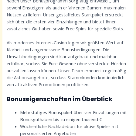
haben unser Bonusprogramm sorgfältig entwickelt, um
sowohl Einsteigern als auch erfahrenen Gamern maximalen
Nutzen zu liefern. Unser gestaffeltes Startpaket erstreckt
sich über die ersten vier Einzahlungen und bietet Ihnen
zusätzliches Guthaben sowie Free Spins für spezielle Slots.
Als modernes Internet-Casino legen wir größten Wert auf
Klarheit und angemessene Bonusbedingungen. Die
Umsatzbedingungen sind klar aufgebaut und machbar
erfüllbar, sodass Sie Eure Gewinne ohne versteckte Hürden
auszahlen lassen können. Unser Team erneuert regelmäßig
die Aktionsangebote, so dass Stammkunden kontinuierlich
von attraktiven Promotionen profitieren.
Bonuseigenschaften im Überblick
Mehrstufiges Bonuspaket über vier Einzahlungen mit
Bonusguthaben bis zu einigen tausend €
Wöchentliche Nachladeboni für aktive Spieler mit
personalisierten Angeboten