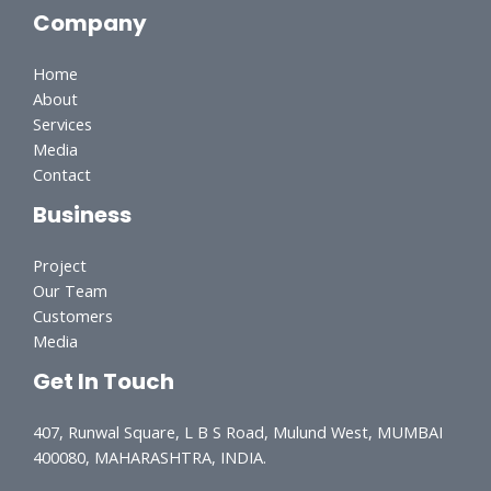
Company
Home
About
Services
Media
Contact
Business
Project
Our Team
Customers
Media
Get In Touch
407, Runwal Square, L B S Road, Mulund West, MUMBAI
400080, MAHARASHTRA, INDIA.