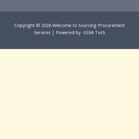
Copyright © 2026 Welcome to Sourcing Procurement
Services | Powered by -SSMi Tech