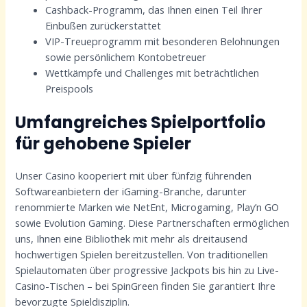
Cashback-Programm, das Ihnen einen Teil Ihrer
Einbußen zurückerstattet
VIP-Treueprogramm mit besonderen Belohnungen
sowie persönlichem Kontobetreuer
Wettkämpfe und Challenges mit beträchtlichen
Preispools
Umfangreiches Spielportfolio
für gehobene Spieler
Unser Casino kooperiert mit über fünfzig führenden
Softwareanbietern der iGaming-Branche, darunter
renommierte Marken wie NetEnt, Microgaming, Play’n GO
sowie Evolution Gaming. Diese Partnerschaften ermöglichen
uns, Ihnen eine Bibliothek mit mehr als dreitausend
hochwertigen Spielen bereitzustellen. Von traditionellen
Spielautomaten über progressive Jackpots bis hin zu Live-
Casino-Tischen – bei SpinGreen finden Sie garantiert Ihre
bevorzugte Spieldisziplin.