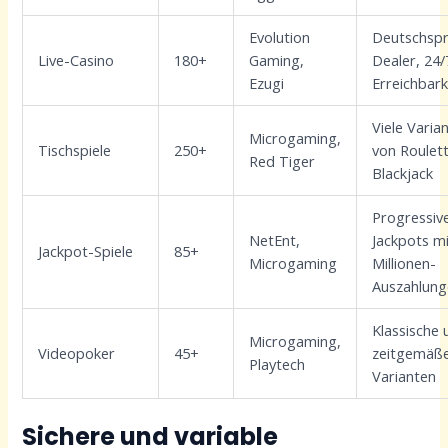
Evolution
Deutschspr
Live-Casino
180+
Gaming,
Dealer, 24/
Ezugi
Erreichbark
Viele Varia
Microgaming,
Tischspiele
250+
von Roulet
Red Tiger
Blackjack
Progressiv
NetEnt,
Jackpots m
Jackpot-Spiele
85+
Microgaming
Millionen-
Auszahlung
Klassische 
Microgaming,
Videopoker
45+
zeitgemäß
Playtech
Varianten
Sichere und variable