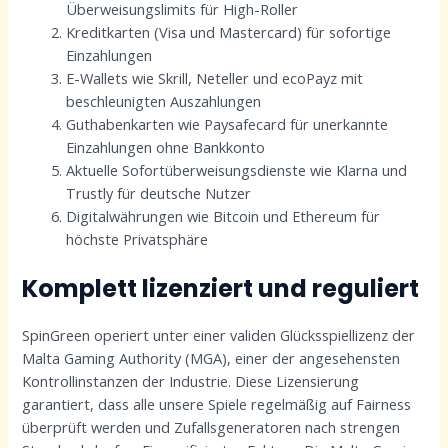
Überweisungslimits für High-Roller
Kreditkarten (Visa und Mastercard) für sofortige
Einzahlungen
E-Wallets wie Skrill, Neteller und ecoPayz mit
beschleunigten Auszahlungen
Guthabenkarten wie Paysafecard für unerkannte
Einzahlungen ohne Bankkonto
Aktuelle Sofortüberweisungsdienste wie Klarna und
Trustly für deutsche Nutzer
Digitalwährungen wie Bitcoin und Ethereum für
höchste Privatsphäre
Komplett lizenziert und reguliert
SpinGreen operiert unter einer validen Glücksspiellizenz der
Malta Gaming Authority (MGA), einer der angesehensten
Kontrollinstanzen der Industrie. Diese Lizensierung
garantiert, dass alle unsere Spiele regelmäßig auf Fairness
überprüft werden und Zufallsgeneratoren nach strengen