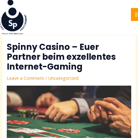
to
navigation
content
Spinny Casino – Euer
Partner beim exzellentes
Internet-Gaming
Leave a Comment
/
Uncategorized