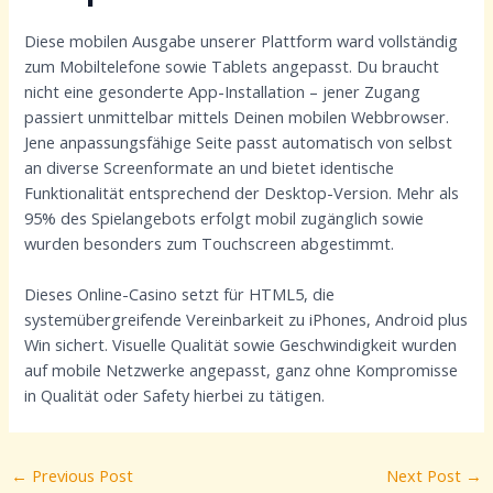
Diese mobilen Ausgabe unserer Plattform ward vollständig
zum Mobiltelefone sowie Tablets angepasst. Du braucht
nicht eine gesonderte App-Installation – jener Zugang
passiert unmittelbar mittels Deinen mobilen Webbrowser.
Jene anpassungsfähige Seite passt automatisch von selbst
an diverse Screenformate an und bietet identische
Funktionalität entsprechend der Desktop-Version. Mehr als
95% des Spielangebots erfolgt mobil zugänglich sowie
wurden besonders zum Touchscreen abgestimmt.
Dieses Online-Casino setzt für HTML5, die
systemübergreifende Vereinbarkeit zu iPhones, Android plus
Win sichert. Visuelle Qualität sowie Geschwindigkeit wurden
auf mobile Netzwerke angepasst, ganz ohne Kompromisse
in Qualität oder Safety hierbei zu tätigen.
←
Previous Post
Next Post
→