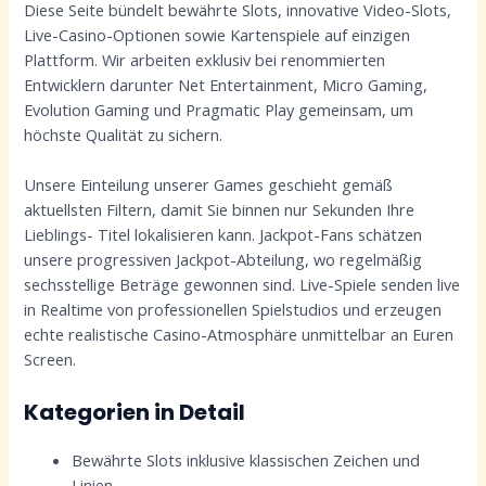
Diese Seite bündelt bewährte Slots, innovative Video-Slots,
Live-Casino-Optionen sowie Kartenspiele auf einzigen
Plattform. Wir arbeiten exklusiv bei renommierten
Entwicklern darunter Net Entertainment, Micro Gaming,
Evolution Gaming und Pragmatic Play gemeinsam, um
höchste Qualität zu sichern.
Unsere Einteilung unserer Games geschieht gemäß
aktuellsten Filtern, damit Sie binnen nur Sekunden Ihre
Lieblings- Titel lokalisieren kann. Jackpot-Fans schätzen
unsere progressiven Jackpot-Abteilung, wo regelmäßig
sechsstellige Beträge gewonnen sind. Live-Spiele senden live
in Realtime von professionellen Spielstudios und erzeugen
echte realistische Casino-Atmosphäre unmittelbar an Euren
Screen.
Kategorien in Detail
Bewährte Slots inklusive klassischen Zeichen und
Linien