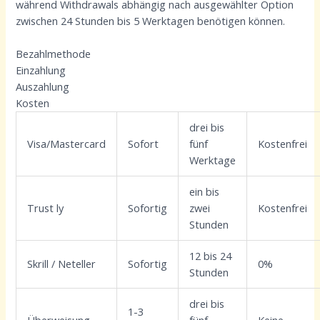
während Withdrawals abhängig nach ausgewählter Option
zwischen 24 Stunden bis 5 Werktagen benötigen können.
Bezahlmethode
Einzahlung
Auszahlung
Kosten
drei bis
Visa/Mastercard
Sofort
fünf
Kostenfrei
Werktage
ein bis
Trust ly
Sofortig
zwei
Kostenfrei
Stunden
12 bis 24
Skrill / Neteller
Sofortig
0%
Stunden
drei bis
1-3